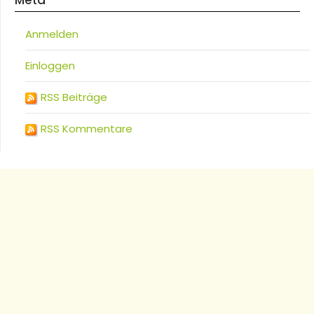
Anmelden
Einloggen
RSS Beiträge
RSS Kommentare