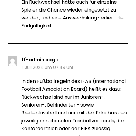
Ein Rückwechsel hätte auch für einzelne
Spieler die Chance wieder eingesetzt zu
werden, und eine Auswechslung verliert die
Endgültigkeit.
ff-admin
sagt:
1. Juli 2024 um 07:49 Uhr
In den
Fußballregeln des IFAB
(International
Football Association Board) heißt es dazu:
Rückwechsel sind nur im Junioren-,
Senioren-, Behinderten- sowie
Breitenfussball und nur mit der Erlaubnis des
jeweiligen nationalen Fussballverbands, der
Konförderation oder der FIFA zulässig.