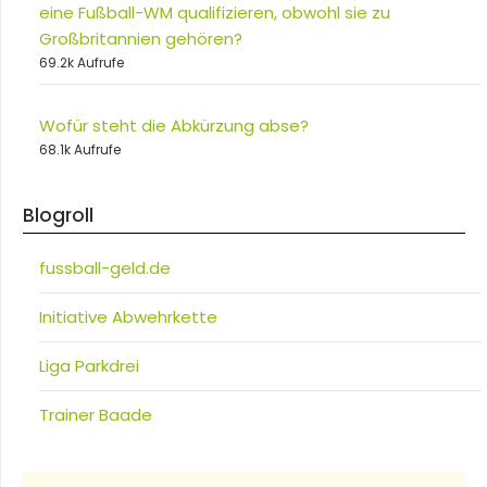
eine Fußball-WM qualifizieren, obwohl sie zu
Großbritannien gehören?
69.2k Aufrufe
Wofür steht die Abkürzung abse?
68.1k Aufrufe
Blogroll
fussball-geld.de
Initiative Abwehrkette
Liga Parkdrei
Trainer Baade