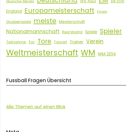
Deutschland
EM 2016
Deutscher Meister
DFB-Pokal
Europameisterschaft
England
Finale
meiste
Meisterschaft
Gruppenspiele
Spieler
Nationalmannschaft
Spiele
Real Madrid
Tore
Verein
Tor
Trainer
Teilnahme
Torwart
Weltmeisterschaft
WM
WM 2014
Fussball Fragen Übersicht
Alle Themen auf einen Blick
Meta