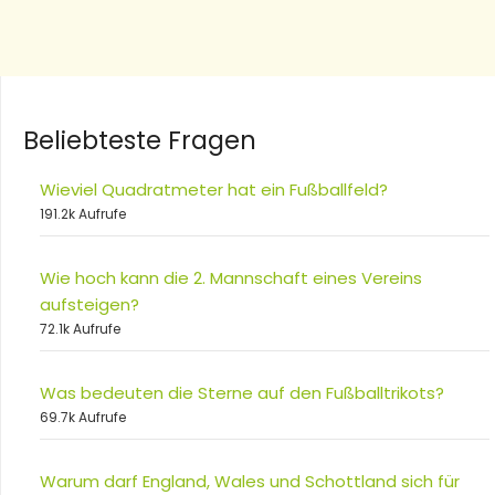
Beliebteste Fragen
Wieviel Quadratmeter hat ein Fußballfeld?
191.2k Aufrufe
Wie hoch kann die 2. Mannschaft eines Vereins
aufsteigen?
72.1k Aufrufe
Was bedeuten die Sterne auf den Fußballtrikots?
69.7k Aufrufe
Warum darf England, Wales und Schottland sich für