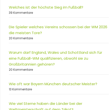
Welches ist der höchste Sieg im Fußball?
39 Kommentare
Die Spieler welches Vereins schossen bei der WM 2026
die meisten Tore?
20 Kommentare
Warum darf England, Wales und Schottland sich für
eine Fußball-WM qualifizieren, obwohl sie zu
Großbritannien gehören?
20 Kommentare
Wie oft war Bayern München deutscher Meister?
13 Kommentare
Wie viel Sterne haben die Länder bei der
Weltmeisterschaft auf dem Trikot?