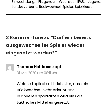
Einwechslung
,
Fliegender Wechsel
,
IFAB
,
Jugend
,
Landesverband
,
Rückwechsel
,
Spieler
,
Spielklasse
2 Kommentare zu “
Darf ein bereits
ausgewechselter Spieler wieder
eingesetzt werden?
”
Thomas Holthaus
sagt:
31. Mai 2020 um 08:11 Uhr
Welche Logik steckt dahinter, dass ein
Rückwechsel nicht erlaubt ist?
In anderen Sportarten wird dies als
taktisches Mittel eingesetzt.