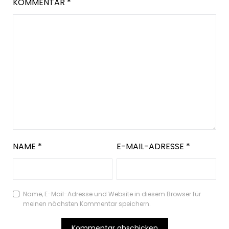
KOMMENTAR
*
NAME
*
E-MAIL-ADRESSE
*
Name, E-Mail-Adresse und Website in diesem Browser für
meinen nächsten Kommentar speichern.