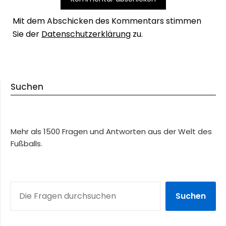
Mit dem Abschicken des Kommentars stimmen
Sie der
Datenschutzerklärung
zu.
Suchen
Mehr als 1500 Fragen und Antworten aus der Welt des
Fußballs.
SUCHEN
Suchen