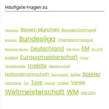
Häufigste Fragen zu:
Bayern München
Borussia Dortmund
Absteiger
Bundesliga
Champions League
Brasilien
EM
Deutschland
EM 2016
Deutscher Meister
DFB-Pokal
Europameisterschaft
England
Finale
meiste
Meisterschaft
Gruppenspiele
Spieler
Nationalmannschaft
Spiele
Real Madrid
Tore
Verein
Tor
Trainer
Teilnahme
Torwart
Weltmeisterschaft
WM
WM 2014