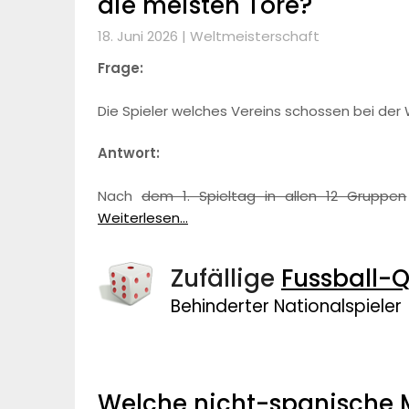
die meisten Tore?
18. Juni 2026 |
Weltmeisterschaft
Frage:
Die Spieler welches Vereins schossen bei der
Antwort:
Nach
dem 1. Spieltag in allen 12 Gruppen
Weiterlesen...
Zufällige
Fussball-Q
Behinderter Nationalspieler
Welche nicht-spanische