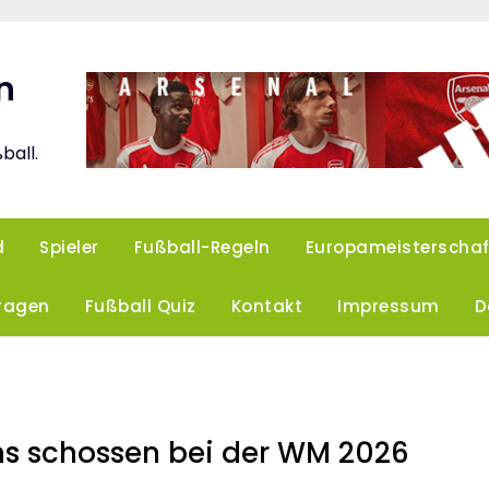
n
ball.
d
Spieler
Fußball-Regeln
Europameisterschaf
Fragen
Fußball Quiz
Kontakt
Impressum
D
ins schossen bei der WM 2026