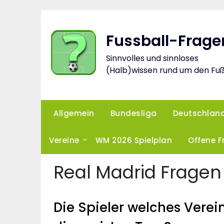
Skip
to
content
Fussball-Frage
Sinnvolles und sinnloses
(Halb)wissen rund um den Fuß
Allgemein
Bundesliga
Deutschlan
Vereine
WM 2026 Spielplan
Offene 
Real Madrid Fragen
Die Spieler welches Vere