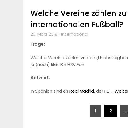
Welche Vereine zählen zu
internationalen Fußball?
20. März 2018 |
International
Frage:
Welche Vereine zählen zu den „Unabsteigbaren
ja (noch) klar. Bin HSV Fan
Antwort:
In Spanien sind es
Real Madrid
, der
FC
…
Weiter
Beitragsnavigation
1
2
…