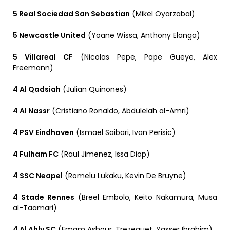
5 Real Sociedad San Sebastian
(Mikel Oyarzabal)
5 Newcastle United
(Yoane Wissa, Anthony Elanga)
5 Villareal CF
(Nicolas Pepe, Pape Gueye, Alex
Freemann)
4 Al Qadsiah
(Julian Quinones)
4 Al Nassr
(Cristiano Ronaldo, Abdulelah al-Amri)
4 PSV Eindhoven
(Ismael Saibari, Ivan Perisic)
4 Fulham FC
(Raul Jimenez, Issa Diop)
4 SSC Neapel
(Romelu Lukaku, Kevin De Bruyne)
4 Stade Rennes
(Breel Embolo, Keito Nakamura, Musa
al-Taamari)
4 Al Ahly SC
(Emam Ashour, Trezeguet, Yasser Ibrahim)