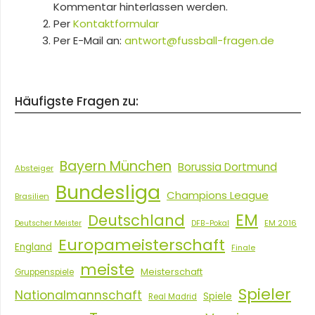
Kommentar hinterlassen werden.
Per
Kontaktformular
Per E-Mail an:
antwort@fussball-fragen.de
Häufigste Fragen zu:
Bayern München
Borussia Dortmund
Absteiger
Bundesliga
Champions League
Brasilien
EM
Deutschland
EM 2016
Deutscher Meister
DFB-Pokal
Europameisterschaft
England
Finale
meiste
Meisterschaft
Gruppenspiele
Spieler
Nationalmannschaft
Spiele
Real Madrid