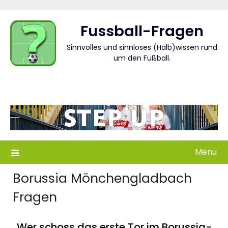
Skip
to
Fussball-Fragen
content
Sinnvolles und sinnloses (Halb)wissen rund
um den Fußball.
Menu
Borussia Mönchengladbach
Fragen
Wer schoss das erste Tor im Borussia-