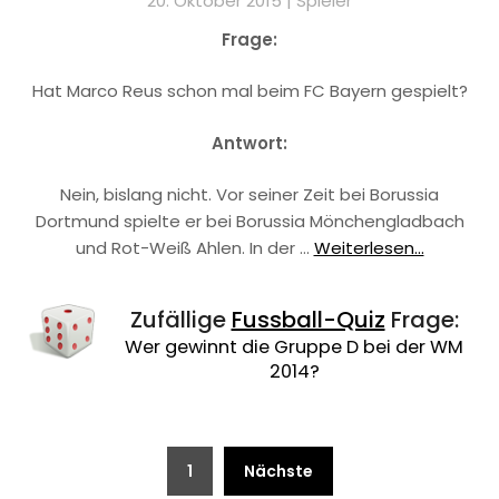
20. Oktober 2015 |
Spieler
Frage:
Hat Marco Reus schon mal beim FC Bayern gespielt?
Antwort:
Nein, bislang nicht. Vor seiner Zeit bei Borussia
Dortmund spielte er bei Borussia Mönchengladbach
und Rot-Weiß Ahlen. In der …
Weiterlesen...
Zufällige
Fussball-Quiz
Frage:
Wer gewinnt die Gruppe D bei der WM
2014?
Beitragsnavigation
1
Nächste