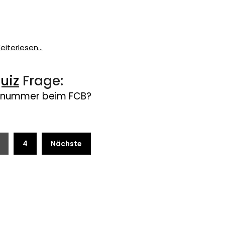
eiterlesen...
uiz
Frage:
ennummer beim FCB?
4
Nächste