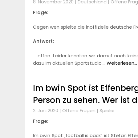
8. November 2020 |
Deutschland
|
Offene Fra
Frage:
Gegen wen spielte die inoffizielle deutsche 
Antwort:
… offen. Leider konnten wir darauf noch ke
dazu im aktuellen Sportstudio.…
Weiterlesen...
Im bwin Spot ist Effenberg
Person zu sehen. Wer ist 
2. Juni 2020 |
Offene Fragen
|
Spieler
Frage:
Im bwin Spot „football is back“ ist Stefan Eff