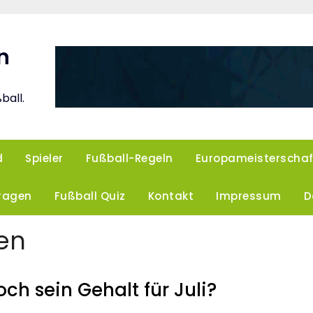
n
ball.
d
Spieler
Fußball-Regeln
Europameisterschaf
Fragen
Fußball Quiz
Kontakt
Impressum
D
en
 sein Gehalt für Juli?