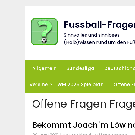
Skip
to
content
Fussball-Frage
Sinnvolles und sinnloses
(Halb)wissen rund um den Fuß
Allgemein
Bundesliga
Deutschlan
Vereine
WM 2026 Spielplan
Offene 
Offene Fragen Frag
Bekommt Joachim Löw noch