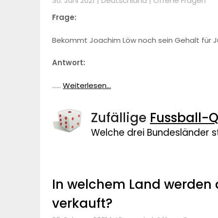
30. Juni 2021 |
Deutschland
|
Offene Fragen
Frage:
Bekommt Joachim Löw noch sein Gehalt für Ju
Antwort:
……
Weiterlesen...
Zufällige
Fussball-Q
Welche drei Bundesländer st
In welchem Land werden 
verkauft?