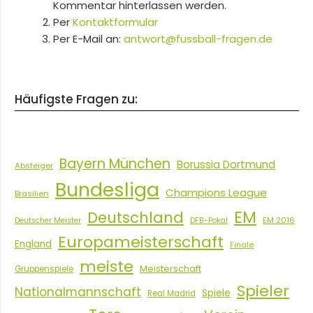
Kommentar hinterlassen werden.
Per
Kontaktformular
Per E-Mail an:
antwort@fussball-fragen.de
Häufigste Fragen zu:
Bayern München
Borussia Dortmund
Absteiger
Bundesliga
Champions League
Brasilien
EM
Deutschland
EM 2016
Deutscher Meister
DFB-Pokal
Europameisterschaft
England
Finale
meiste
Meisterschaft
Gruppenspiele
Spieler
Nationalmannschaft
Spiele
Real Madrid