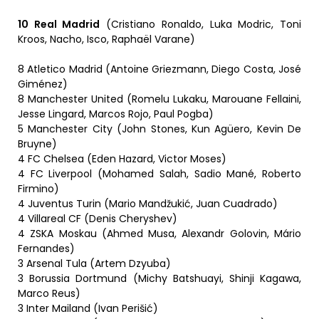
10 Real Madrid
(Cristiano Ronaldo, Luka Modric, Toni
Kroos, Nacho, Isco, Raphaël Varane)
8 Atletico Madrid (Antoine Griezmann, Diego Costa, José
Giménez)
8 Manchester United (Romelu Lukaku, Marouane Fellaini,
Jesse Lingard, Marcos Rojo, Paul Pogba)
5 Manchester City (John Stones, Kun Agüero, Kevin De
Bruyne)
4 FC Chelsea (Eden Hazard, Victor Moses)
4 FC Liverpool (Mohamed Salah, Sadio Mané, Roberto
Firmino)
4 Juventus Turin (Mario Mandžukić, Juan Cuadrado)
4 Villareal CF (Denis Cheryshev)
4 ZSKA Moskau (Ahmed Musa, Alexandr Golovin, Mário
Fernandes)
3 Arsenal Tula (Artem Dzyuba)
3 Borussia Dortmund (Michy Batshuayi, Shinji Kagawa,
Marco Reus)
3 Inter Mailand (Ivan Perišić)