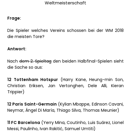
Weltmeisterschaft
Frage:
Die Spieler welches Vereins schossen bei der WM 2018
die meisten Tore?
Antwort:
Nach
dem 2. Spieltag
den beiden Halbfinal-Spielen sieht
die Sache so aus:
12 Tottenham Hotspur
(Harry Kane, Heung-min Son,
Christian Eriksen, Jan Vertonghen, Dele Alli, Kieran
Trippier)
12 Paris Saint-Germain
(Kylian Mbappe, Edinson Cavani,
Neymar, Ángel Di María, Thiago Silva, Thomas Meunier)
11 FC Barcelona
(Yerry Mina, Coutinho, Luis Suárez, Lionel
Messi, Paulinho, Ivan Rakitić, Samuel Umtiti)