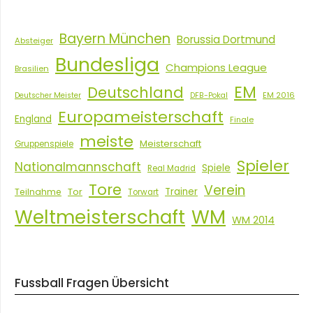
Bayern München
Borussia Dortmund
Absteiger
Bundesliga
Champions League
Brasilien
EM
Deutschland
EM 2016
Deutscher Meister
DFB-Pokal
Europameisterschaft
England
Finale
meiste
Meisterschaft
Gruppenspiele
Spieler
Nationalmannschaft
Spiele
Real Madrid
Tore
Verein
Tor
Trainer
Teilnahme
Torwart
Weltmeisterschaft
WM
WM 2014
Fussball Fragen Übersicht