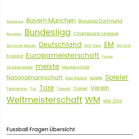
Bayern München
Borussia Dortmund
Absteiger
Bundesliga
Champions League
Brasilien
EM
Deutschland
EM 2016
Deutscher Meister
DFB-Pokal
Europameisterschaft
England
Finale
meiste
Meisterschaft
Gruppenspiele
Spieler
Nationalmannschaft
Spiele
Real Madrid
Tore
Verein
Tor
Trainer
Teilnahme
Torwart
Weltmeisterschaft
WM
WM 2014
Fussball Fragen Übersicht