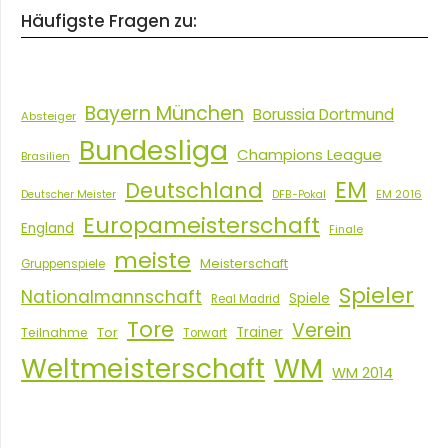
Häufigste Fragen zu:
Bayern München
Borussia Dortmund
Absteiger
Bundesliga
Champions League
Brasilien
EM
Deutschland
EM 2016
Deutscher Meister
DFB-Pokal
Europameisterschaft
England
Finale
meiste
Meisterschaft
Gruppenspiele
Spieler
Nationalmannschaft
Spiele
Real Madrid
Tore
Verein
Tor
Trainer
Teilnahme
Torwart
Weltmeisterschaft
WM
WM 2014