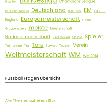
Bundesliga
Champions League
Brasilien
EM
Deutschland
EM 2016
Deutscher Meister
DFB-Pokal
Europameisterschaft
England
Finale
meiste
Meisterschaft
Gruppenspiele
Spieler
Nationalmannschaft
Spiele
Real Madrid
Tore
Verein
Tor
Trainer
Teilnahme
Torwart
Weltmeisterschaft
WM
WM 2014
Fussball Fragen Übersicht
Alle Themen auf einen Blick