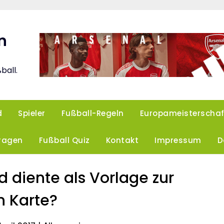
n
ball.
d
Spieler
Fußball-Regeln
Europameisterschaf
Fragen
Fußball Quiz
Kontakt
Impressum
D
diente als Vorlage zur
n Karte?