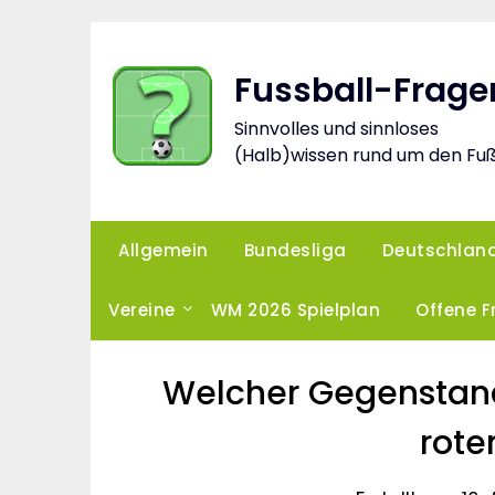
Skip
to
content
Fussball-Frage
Sinnvolles und sinnloses
(Halb)wissen rund um den Fuß
Allgemein
Bundesliga
Deutschlan
Vereine
WM 2026 Spielplan
Offene 
Welcher Gegenstand 
rote