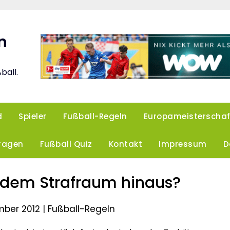
n
ball.
d
Spieler
Fußball-Regeln
Europameisterschaf
Fragen
Fußball Quiz
Kontakt
Impressum
D
 dem Strafraum hinaus?
mber 2012 |
Fußball-Regeln