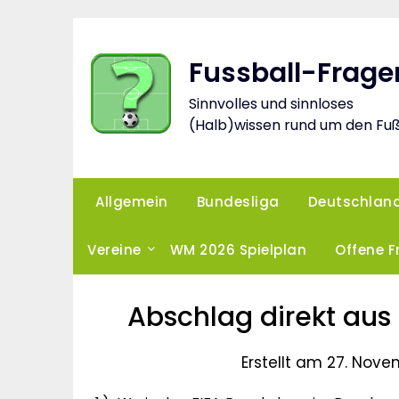
Skip
to
content
Fussball-Frage
Sinnvolles und sinnloses
(Halb)wissen rund um den Fuß
Allgemein
Bundesliga
Deutschlan
Vereine
WM 2026 Spielplan
Offene 
Abschlag direkt aus
Erstellt am 27. Nove