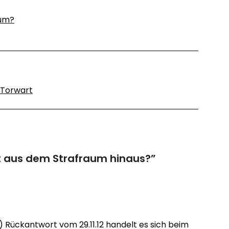
aum?
Torwart
t aus dem Strafraum hinaus?
”
) Rückantwort vom 29.11.12 handelt es sich beim