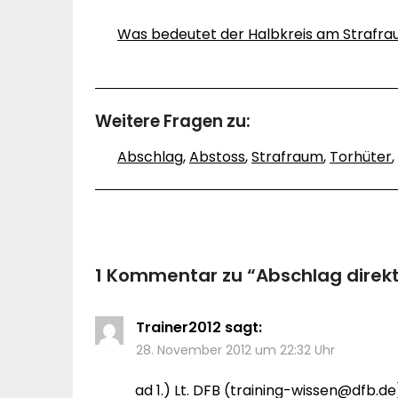
Was bedeutet der Halbkreis am Strafr
Weitere Fragen zu:
Abschlag
,
Abstoss
,
Strafraum
,
Torhüter
,
1 Kommentar zu “
Abschlag direk
Trainer2012
sagt:
28. November 2012 um 22:32 Uhr
ad 1.) Lt. DFB (
training-wissen@dfb.de