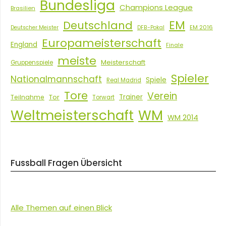
Bundesliga
Champions League
Brasilien
EM
Deutschland
EM 2016
Deutscher Meister
DFB-Pokal
Europameisterschaft
England
Finale
meiste
Meisterschaft
Gruppenspiele
Spieler
Nationalmannschaft
Spiele
Real Madrid
Tore
Verein
Tor
Trainer
Teilnahme
Torwart
Weltmeisterschaft
WM
WM 2014
Fussball Fragen Übersicht
Alle Themen auf einen Blick