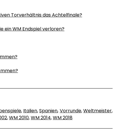
ven Torverhältnis das Achtelfinale?
e ein WM Endspiel verloren?
enommen?
enommen?
penspiele
,
Italien
,
Spanien
,
Vorrunde
,
Weltmeister
,
002
,
WM 2010
,
WM 2014
,
WM 2018