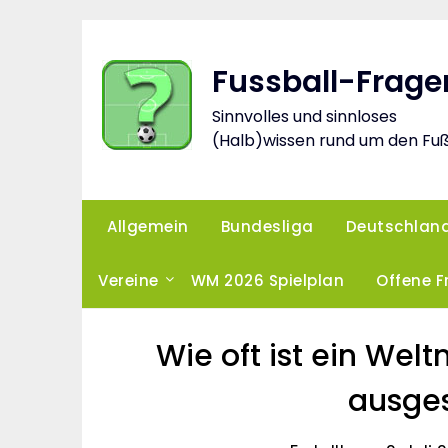
Skip
to
content
Fussball-Frage
Sinnvolles und sinnloses
(Halb)wissen rund um den Fuß
Allgemein
Bundesliga
Deutschlan
Vereine
WM 2026 Spielplan
Offene 
Wie oft ist ein Wel
ausge