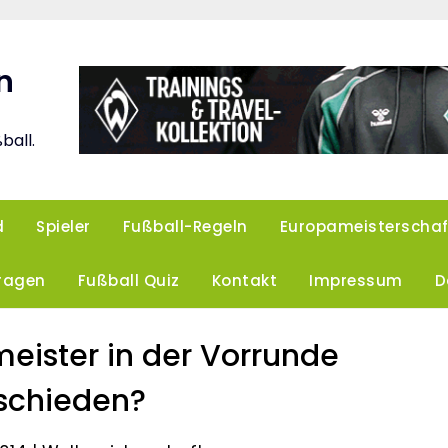
n
ball.
d
Spieler
Fußball-Regeln
Europameisterschaf
Fragen
Fußball Quiz
Kontakt
Impressum
D
tmeister in der Vorrunde
schieden?