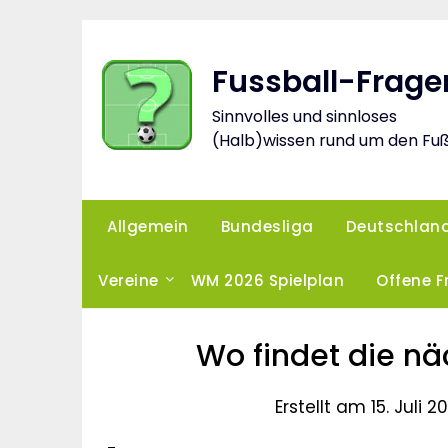
Skip
to
content
Fussball-Frage
Sinnvolles und sinnloses
(Halb)wissen rund um den Fuß
Allgemein
Bundesliga
Deutschlan
Vereine
WM 2026 Spielplan
Offene 
Wo findet die nä
Erstellt am 15. Juli 2