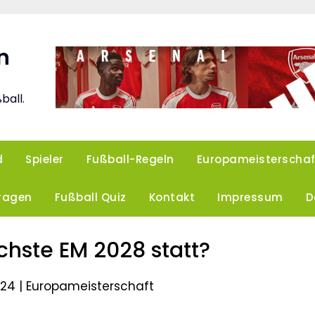
n
ball.
d
Spieler
Fußball-Regeln
Europameisterschaf
Fragen
Fußball Quiz
Kontakt
Impressum
D
chste EM 2028 statt?
024 |
Europameisterschaft