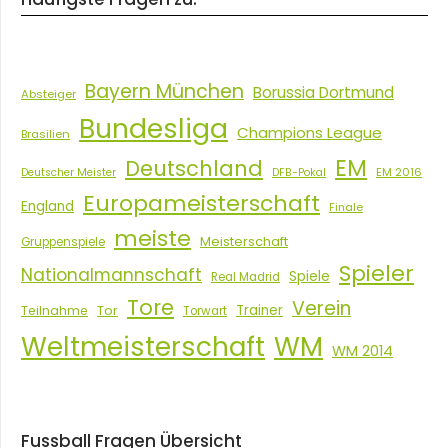
Bayern München
Borussia Dortmund
Absteiger
Bundesliga
Champions League
Brasilien
EM
Deutschland
EM 2016
Deutscher Meister
DFB-Pokal
Europameisterschaft
England
Finale
meiste
Meisterschaft
Gruppenspiele
Spieler
Nationalmannschaft
Spiele
Real Madrid
Tore
Verein
Tor
Trainer
Teilnahme
Torwart
Weltmeisterschaft
WM
WM 2014
Fussball Fragen Übersicht