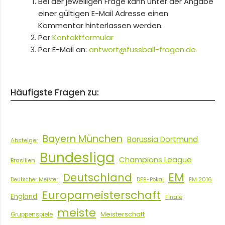
Bei der jeweiligen Frage kann unter der Angabe
einer gültigen E-Mail Adresse einen
Kommentar hinterlassen werden.
Per
Kontaktformular
Per E-Mail an:
antwort@fussball-fragen.de
Häufigste Fragen zu:
Bayern München
Borussia Dortmund
Absteiger
Bundesliga
Champions League
Brasilien
EM
Deutschland
EM 2016
Deutscher Meister
DFB-Pokal
Europameisterschaft
England
Finale
meiste
Meisterschaft
Gruppenspiele