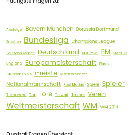
Häufigste Fragen zu:
Bayern München
Borussia Dortmund
Absteiger
Bundesliga
Champions League
Brasilien
EM
Deutschland
EM 2016
Deutscher Meister
DFB-Pokal
Europameisterschaft
England
Finale
meiste
Meisterschaft
Gruppenspiele
Spieler
Nationalmannschaft
Spiele
Real Madrid
Tore
Verein
Tor
Trainer
Teilnahme
Torwart
Weltmeisterschaft
WM
WM 2014
Fussball Fragen Übersicht