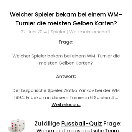
Welcher Spieler bekam bei einem WM-
Turnier die meisten Gelben Karten?
22. Juni 2014 |
Spieler
|
Weltmeisterschaft
Frage:
Welcher Spieler bekam bei einem WM-Turnier die
meisten Gelben Karten?
Antwort:
Der bulgarische Spieler Zlatko Yankov bei der WM
1994. Er bekam in diesem Turnier in 6 Spielen 4 …
Weiterlesen...
Zufällige
Fussball-Quiz
Frage:
Warum durfte das deutsche Team