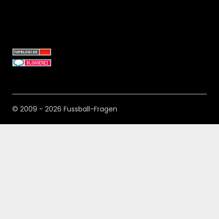
© 2009 - 2026 Fussball-Fragen