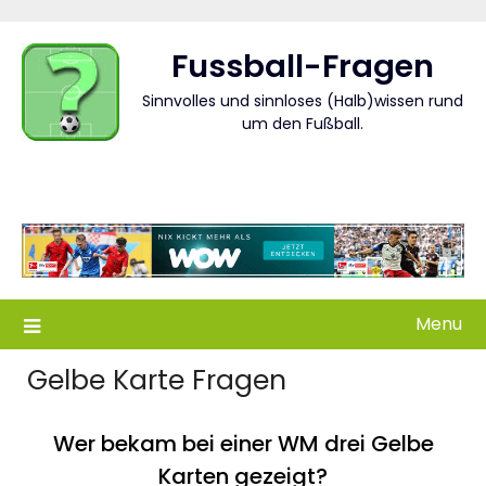
Skip
to
Fussball-Fragen
content
Sinnvolles und sinnloses (Halb)wissen rund
um den Fußball.
Menu
Gelbe Karte Fragen
Wer bekam bei einer WM drei Gelbe
Karten gezeigt?