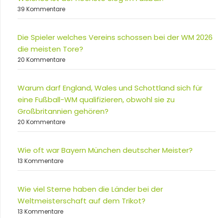
39 Kommentare
Die Spieler welches Vereins schossen bei der WM 2026
die meisten Tore?
20 Kommentare
Warum darf England, Wales und Schottland sich für
eine Fußball-WM qualifizieren, obwohl sie zu
Großbritannien gehören?
20 Kommentare
Wie oft war Bayern München deutscher Meister?
13 Kommentare
Wie viel Sterne haben die Länder bei der
Weltmeisterschaft auf dem Trikot?
13 Kommentare