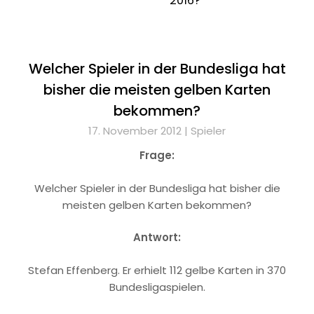
2016?
Welcher Spieler in der Bundesliga hat
bisher die meisten gelben Karten
bekommen?
17. November 2012 |
Spieler
Frage:
Welcher Spieler in der Bundesliga hat bisher die
meisten gelben Karten bekommen?
Antwort:
Stefan Effenberg. Er erhielt 112 gelbe Karten in 370
Bundesligaspielen.