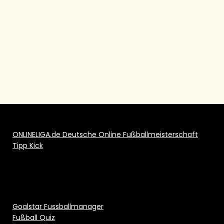
ONLINELIGA.de Deutsche Online Fußballmeisterschaft
Tipp Kick
Goalstar Fussballmanager
Fußball Quiz