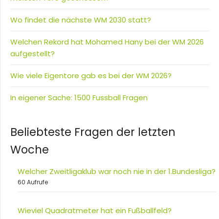
Wo findet die nächste WM 2030 statt?
Welchen Rekord hat Mohamed Hany bei der WM 2026
aufgestellt?
Wie viele Eigentore gab es bei der WM 2026?
In eigener Sache: 1500 Fussball Fragen
Beliebteste Fragen der letzten
Woche
Welcher Zweitligaklub war noch nie in der 1.Bundesliga?
60 Aufrufe
Wieviel Quadratmeter hat ein Fußballfeld?