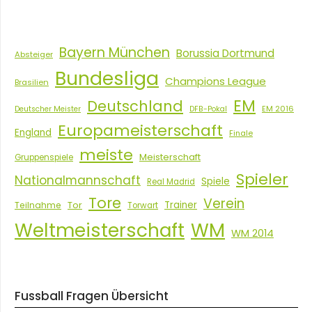
Bayern München
Borussia Dortmund
Absteiger
Bundesliga
Champions League
Brasilien
EM
Deutschland
EM 2016
Deutscher Meister
DFB-Pokal
Europameisterschaft
England
Finale
meiste
Meisterschaft
Gruppenspiele
Spieler
Nationalmannschaft
Spiele
Real Madrid
Tore
Verein
Tor
Trainer
Teilnahme
Torwart
Weltmeisterschaft
WM
WM 2014
Fussball Fragen Übersicht