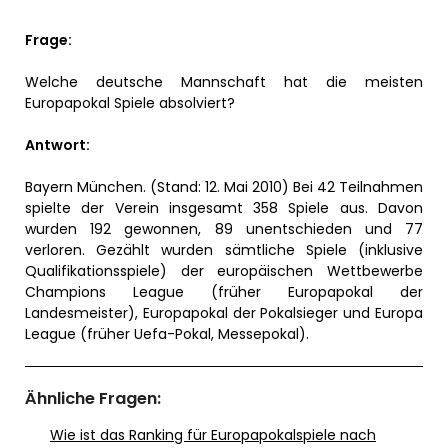
Frage:
Welche deutsche Mannschaft hat die meisten
Europapokal Spiele absolviert?
Antwort:
Bayern München. (Stand: 12. Mai 2010) Bei 42 Teilnahmen
spielte der Verein insgesamt 358 Spiele aus. Davon
wurden 192 gewonnen, 89 unentschieden und 77
verloren. Gezählt wurden sämtliche Spiele (inklusive
Qualifikationsspiele) der europäischen Wettbewerbe
Champions League (früher Europapokal der
Landesmeister), Europapokal der Pokalsieger und Europa
League (früher Uefa-Pokal, Messepokal).
Ähnliche Fragen:
Wie ist das Ranking für Europapokalspiele nach