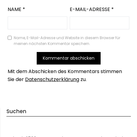
NAME
*
E-MAIL-ADRESSE
*
Name, E-Mail-Adresse und Website in diesem Browser für
meinen nächsten Kommentar speichern.
Mit dem Abschicken des Kommentars stimmen
Sie der
Datenschutzerklärung
zu.
Suchen