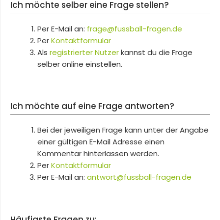
Ich möchte selber eine Frage stellen?
Per E-Mail an:
frage@fussball-fragen.de
Per
Kontaktformular
Als
registrierter Nutzer
kannst du die Frage
selber online einstellen.
Ich möchte auf eine Frage antworten?
Bei der jeweiligen Frage kann unter der Angabe
einer gültigen E-Mail Adresse einen
Kommentar hinterlassen werden.
Per
Kontaktformular
Per E-Mail an:
antwort@fussball-fragen.de
Häufigste Fragen zu: