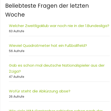
Beliebteste Fragen der letzten
Woche
Welcher Zweitligaklub war noch nie in der 1.Bundesliga?
63 Aufrufe
Wieviel Quadratmeter hat ein Fußballfeld?
56 Aufrufe
Gab es schon mal deutsche Nationalspieler aus der
2.Liga?
47 Aufrufe
Wofür steht die Abkürzung abse?
26 Aufrufe
Wie viele WM-Gastgeber schieden schon nach der