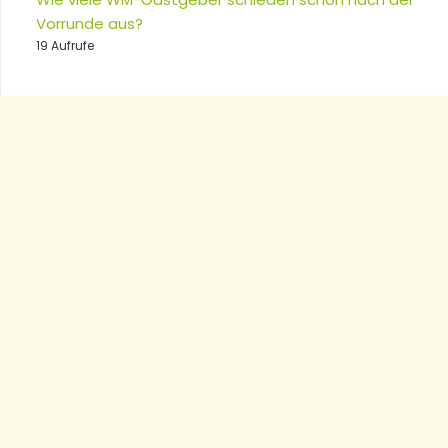
Vorrunde aus?
19 Aufrufe