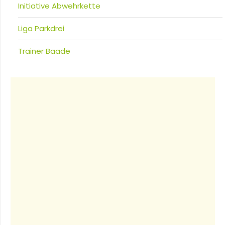
Initiative Abwehrkette
Liga Parkdrei
Trainer Baade