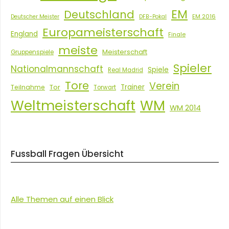
EM
Deutschland
EM 2016
Deutscher Meister
DFB-Pokal
Europameisterschaft
England
Finale
meiste
Meisterschaft
Gruppenspiele
Spieler
Nationalmannschaft
Spiele
Real Madrid
Tore
Verein
Tor
Trainer
Teilnahme
Torwart
Weltmeisterschaft
WM
WM 2014
Fussball Fragen Übersicht
Alle Themen auf einen Blick