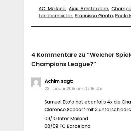
AC Mailand
,
Ajax Amsterdam
,
Champi
Landesmeister
,
Francisco Gento
,
Paolo M
4 Kommentare zu “
Welcher Spie
Champions League?
”
Achim
sagt:
23. Januar 2015 um 07:18 Uhr
Samuel Eto’o hat ebenfalls 4x die 
Clarence Seedorf mit 3 unterschiedli
09/10 Inter Mailand
08/09 FC Barcelona