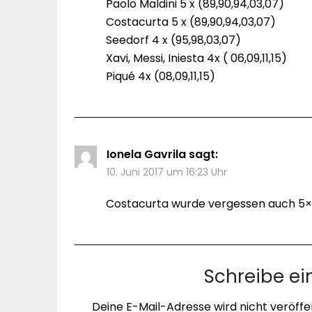
Paolo Maldini 5 x (89,90,94,03,07)
Costacurta 5 x (89,90,94,03,07)
Seedorf 4 x (95,98,03,07)
Xavi, Messi, Iniesta 4x ( 06,09,11,15)
Piqué 4x (08,09,11,15)
Ionela Gavrila
sagt:
10. Juni 2017 um 16:23 Uhr
Costacurta wurde vergessen auch 5× 
Schreibe e
Deine E-Mail-Adresse wird nicht veröffen