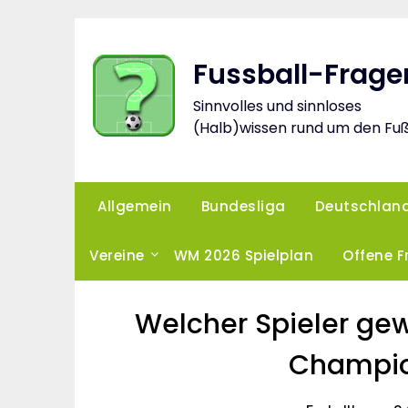
Skip
to
content
Fussball-Frage
Sinnvolles und sinnloses
(Halb)wissen rund um den Fuß
Allgemein
Bundesliga
Deutschlan
Vereine
WM 2026 Spielplan
Offene 
Welcher Spieler ge
Champio