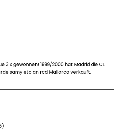
ue 3 x gewonnen! 1999/2000 hat Madrid die CL
urde samy eto an rcd Mallorca verkauft.
5)