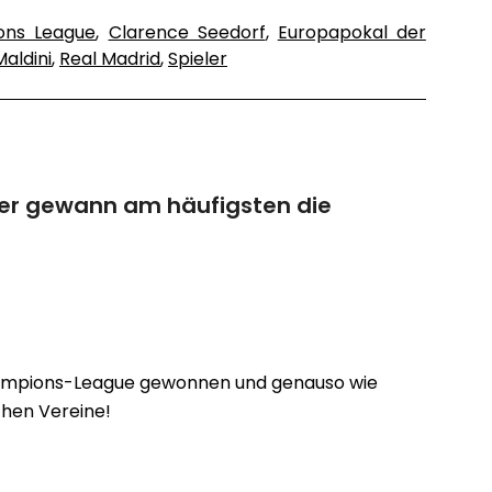
ons League
,
Clarence Seedorf
,
Europapokal der
aldini
,
Real Madrid
,
Spieler
ler gewann am häufigsten die
Champions-League gewonnen und genauso wie
chen Vereine!