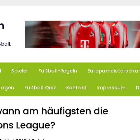
n
ball.
d
Spieler
Fußball-Regeln
Europameisterschaf
Fragen
Fußball Quiz
Kontakt
Impressum
D
wann am häufigsten die
ns League?