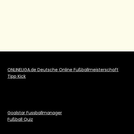
ONLINELIGA.de Deutsche Online Fußballmeisterschaft
Tipp Kick
Goalstar Fussballmanager
Fußball Quiz