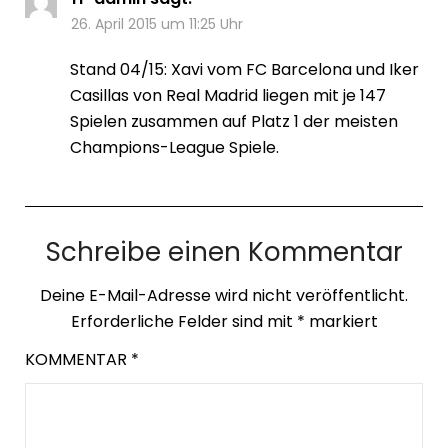
26. April 2015 um 11:25 Uhr
Stand 04/15: Xavi vom FC Barcelona und Iker
Casillas von Real Madrid liegen mit je 147
Spielen zusammen auf Platz 1 der meisten
Champions-League Spiele.
Schreibe einen Kommentar
Deine E-Mail-Adresse wird nicht veröffentlicht.
Erforderliche Felder sind mit
*
markiert
KOMMENTAR
*