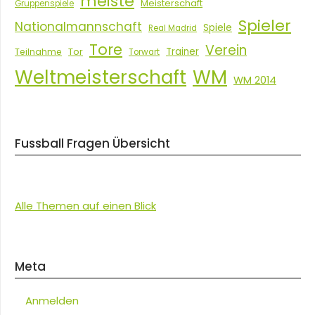
meiste
Meisterschaft
Gruppenspiele
Spieler
Nationalmannschaft
Spiele
Real Madrid
Tore
Verein
Tor
Trainer
Teilnahme
Torwart
Weltmeisterschaft
WM
WM 2014
Fussball Fragen Übersicht
Alle Themen auf einen Blick
Meta
Anmelden