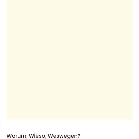
Warum, Wieso, Weswegen?