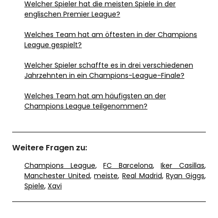
Welcher Spieler hat die meisten Spiele in der
englischen Premier League?
Welches Team hat am öftesten in der Champions
League gespielt?
Welcher Spieler schaffte es in drei verschiedenen
Jahrzehnten in ein Champions-League-Finale?
Welches Team hat am häufigsten an der
Champions League teilgenommen?
Weitere Fragen zu:
Champions League
,
FC Barcelona
,
Iker Casillas
,
Manchester United
,
meiste
,
Real Madrid
,
Ryan Giggs
,
Spiele
,
Xavi