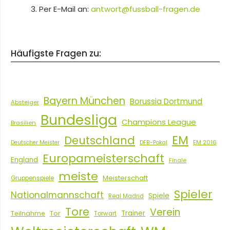
Per E-Mail an:
antwort@fussball-fragen.de
Häufigste Fragen zu:
Bayern München
Borussia Dortmund
Absteiger
Bundesliga
Champions League
Brasilien
EM
Deutschland
EM 2016
Deutscher Meister
DFB-Pokal
Europameisterschaft
England
Finale
meiste
Meisterschaft
Gruppenspiele
Spieler
Nationalmannschaft
Spiele
Real Madrid
Tore
Verein
Tor
Trainer
Teilnahme
Torwart