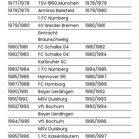
1977/1978
TSV 1860 München
1978/1979
1978/1979
Arminia Bielefeld
1979/1980
1. FC Nürnberg
1979/1980
SV Werder Bremen
1980/1981
Eintracht
Braunschweig
1980/1981
FC Schalke 04
1981/1982
1982/1983
FC Schalke 04
1983/1984
Karlsruher SC
1983/1984
1. FC Nürnberg
1984/1985
1985/1986
Hannover 96
1986/1987
1987/1988
FC Homburg
1988/1989
1990/1991
Bayer Uerdingen
1991/1992
1991/1992
MSV Duisburg
1992/1993
1992/1993
VfL Bochum
1993/1994
Bayer Uerdingen
1994/1995
VfL Bochum
1995/1996
MSV Duisburg
1995/1996
1. FC Kaiserslautern
1996/1997