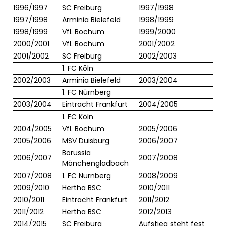
1996/1997
SC Freiburg
1997/1998
1997/1998
Arminia Bielefeld
1998/1999
1998/1999
VfL Bochum
1999/2000
2000/2001
VfL Bochum
2001/2002
2001/2002
SC Freiburg
2002/2003
1. FC Köln
2002/2003
Arminia Bielefeld
2003/2004
1. FC Nürnberg
2003/2004
Eintracht Frankfurt
2004/2005
1. FC Köln
2004/2005
VfL Bochum
2005/2006
2005/2006
MSV Duisburg
2006/2007
Borussia
2006/2007
2007/2008
Mönchengladbach
2007/2008
1. FC Nürnberg
2008/2009
2009/2010
Hertha BSC
2010/2011
2010/2011
Eintracht Frankfurt
2011/2012
2011/2012
Hertha BSC
2012/2013
2014/2015
SC Freiburg
Aufstieg steht fest