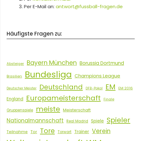
Per E-Mail an:
antwort@fussball-fragen.de
Häufigste Fragen zu:
Bayern München
Borussia Dortmund
Absteiger
Bundesliga
Champions League
Brasilien
EM
Deutschland
EM 2016
Deutscher Meister
DFB-Pokal
Europameisterschaft
England
Finale
meiste
Meisterschaft
Gruppenspiele
Spieler
Nationalmannschaft
Spiele
Real Madrid
Tore
Verein
Tor
Trainer
Teilnahme
Torwart