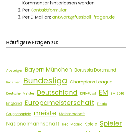
Kommentar hinterlassen werden.
Per
Kontaktformular
Per E-Mail an:
antwort@fussball-fragen.de
Häufigste Fragen zu:
Bayern München
Borussia Dortmund
Absteiger
Bundesliga
Champions League
Brasilien
EM
Deutschland
EM 2016
Deutscher Meister
DFB-Pokal
Europameisterschaft
England
Finale
meiste
Meisterschaft
Gruppenspiele
Spieler
Nationalmannschaft
Spiele
Real Madrid