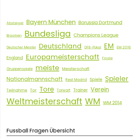
Bayern München
Borussia Dortmund
Absteiger
Bundesliga
Champions League
Brasilien
EM
Deutschland
EM 2016
Deutscher Meister
DFB-Pokal
Europameisterschaft
England
Finale
meiste
Meisterschaft
Gruppenspiele
Spieler
Nationalmannschaft
Spiele
Real Madrid
Tore
Verein
Tor
Trainer
Teilnahme
Torwart
Weltmeisterschaft
WM
WM 2014
Fussball Fragen Übersicht