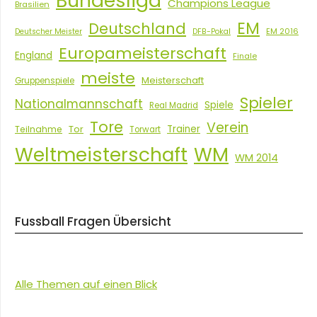
Bundesliga
Champions League
Brasilien
EM
Deutschland
EM 2016
Deutscher Meister
DFB-Pokal
Europameisterschaft
England
Finale
meiste
Meisterschaft
Gruppenspiele
Spieler
Nationalmannschaft
Spiele
Real Madrid
Tore
Verein
Tor
Trainer
Teilnahme
Torwart
Weltmeisterschaft
WM
WM 2014
Fussball Fragen Übersicht
Alle Themen auf einen Blick