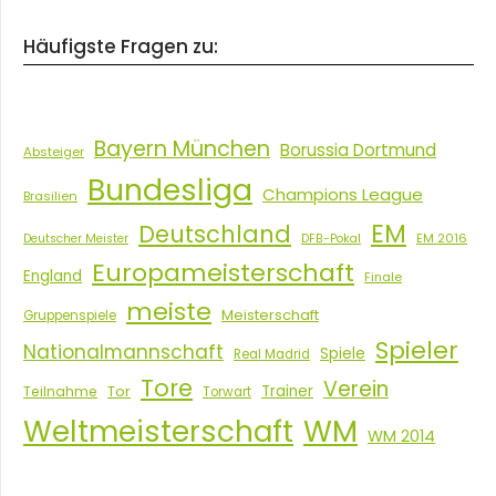
Häufigste Fragen zu:
Bayern München
Borussia Dortmund
Absteiger
Bundesliga
Champions League
Brasilien
EM
Deutschland
EM 2016
Deutscher Meister
DFB-Pokal
Europameisterschaft
England
Finale
meiste
Meisterschaft
Gruppenspiele
Spieler
Nationalmannschaft
Spiele
Real Madrid
Tore
Verein
Tor
Trainer
Teilnahme
Torwart
Weltmeisterschaft
WM
WM 2014