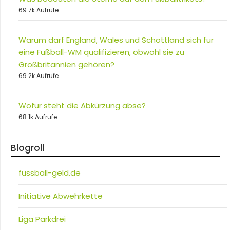
69.7k Aufrufe
Warum darf England, Wales und Schottland sich für
eine Fußball-WM qualifizieren, obwohl sie zu
Großbritannien gehören?
69.2k Aufrufe
Wofür steht die Abkürzung abse?
68.1k Aufrufe
Blogroll
fussball-geld.de
Initiative Abwehrkette
Liga Parkdrei