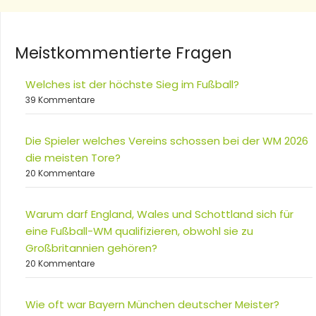
Meistkommentierte Fragen
Welches ist der höchste Sieg im Fußball?
39 Kommentare
Die Spieler welches Vereins schossen bei der WM 2026
die meisten Tore?
20 Kommentare
Warum darf England, Wales und Schottland sich für
eine Fußball-WM qualifizieren, obwohl sie zu
Großbritannien gehören?
20 Kommentare
Wie oft war Bayern München deutscher Meister?