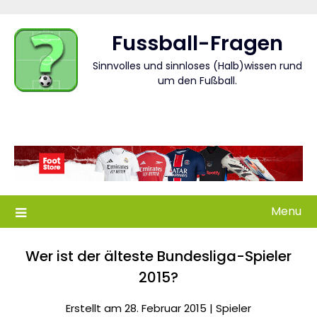
Skip
to
Fussball-Fragen
content
Sinnvolles und sinnloses (Halb)wissen rund
um den Fußball.
Menu
Wer ist der älteste Bundesliga-Spieler
2015?
Erstellt am 28. Februar 2015 |
Spieler