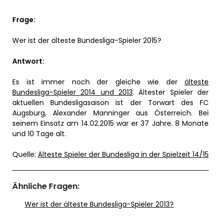
Frage:
Wer ist der älteste Bundesliga-Spieler 2015?
Antwort:
Es ist immer noch der gleiche wie der
älteste
Bundesliga-Spieler 2014 und 2013
. Ältester Spieler der
aktuellen Bundesligasaison ist der Torwart des FC
Augsburg, Alexander Manninger aus Österreich. Bei
seinem Einsatz am 14.02.2015 war er 37 Jahre. 8 Monate
und 10 Tage alt.
Quelle:
Älteste Spieler der Bundesliga in der Spielzeit 14/15
Ähnliche Fragen:
Wer ist der älteste Bundesliga-Spieler 2013?