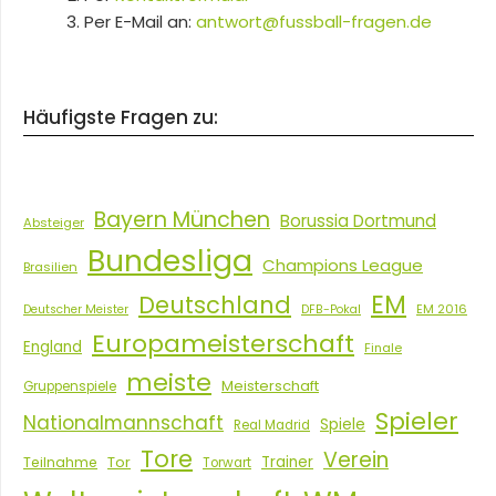
Per E-Mail an:
antwort@fussball-fragen.de
Häufigste Fragen zu:
Bayern München
Borussia Dortmund
Absteiger
Bundesliga
Champions League
Brasilien
EM
Deutschland
EM 2016
Deutscher Meister
DFB-Pokal
Europameisterschaft
England
Finale
meiste
Meisterschaft
Gruppenspiele
Spieler
Nationalmannschaft
Spiele
Real Madrid
Tore
Verein
Tor
Trainer
Teilnahme
Torwart