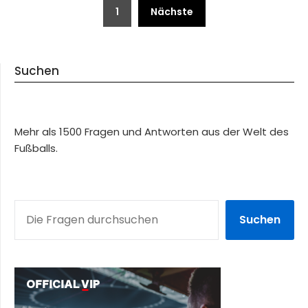
Beitragsnavigation
1
Nächste
Suchen
Mehr als 1500 Fragen und Antworten aus der Welt des
Fußballs.
SUCHEN
Suchen