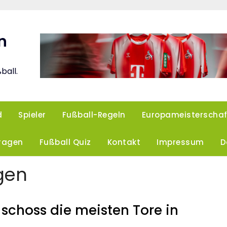
n
ball.
d
Spieler
Fußball-Regeln
Europameisterschaf
Fragen
Fußball Quiz
Kontakt
Impressum
D
agen
schoss die meisten Tore in