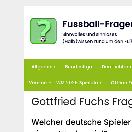
Skip
to
content
Fussball-Frage
Sinnvolles und sinnloses
(Halb)wissen rund um den Fuß
Allgemein
Bundesliga
Deutschlan
Vereine
WM 2026 Spielplan
Offene 
Gottfried Fuchs Fr
Welcher deutsche Spieler 