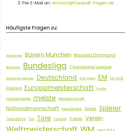
Per E-Mail an:
antwort@fussball-fragen.de
Häufigste Fragen zu:
Bayern München
Borussia Dortmund
Absteiger
Bundesliga
Champions League
Brasilien
EM
Deutschland
EM 2016
Deutscher Meister
DFB-Pokal
Europameisterschaft
England
Finale
meiste
Meisterschaft
Gruppenspiele
Spieler
Nationalmannschaft
Spiele
Real Madrid
Tore
Verein
Tor
Trainer
Teilnahme
Torwart
Weltmeisterschaft
WM
WM 2014