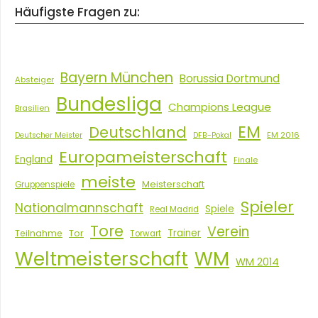
Häufigste Fragen zu:
Bayern München
Borussia Dortmund
Absteiger
Bundesliga
Champions League
Brasilien
EM
Deutschland
EM 2016
Deutscher Meister
DFB-Pokal
Europameisterschaft
England
Finale
meiste
Meisterschaft
Gruppenspiele
Spieler
Nationalmannschaft
Spiele
Real Madrid
Tore
Verein
Tor
Trainer
Teilnahme
Torwart
Weltmeisterschaft
WM
WM 2014