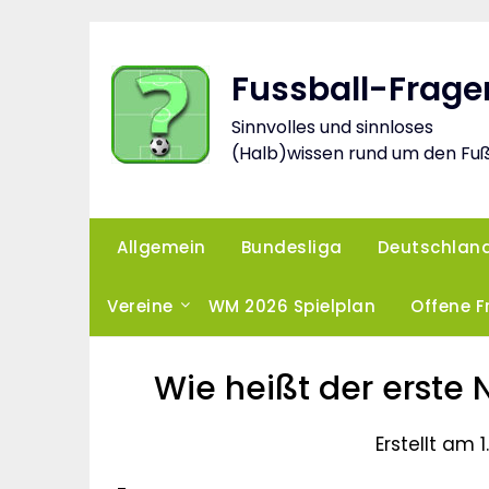
Skip
to
content
Fussball-Frage
Sinnvolles und sinnloses
(Halb)wissen rund um den Fuß
Allgemein
Bundesliga
Deutschlan
Vereine
WM 2026 Spielplan
Offene 
Wie heißt der erste 
Erstellt am 1