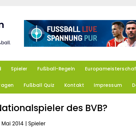
n
ball.
d
Spieler
Fußball-Regeln
Europameisterschaf
Fragen
Fußball Quiz
Kontakt
Impressum
D
Nationalspieler des BVB?
. Mai 2014 |
Spieler