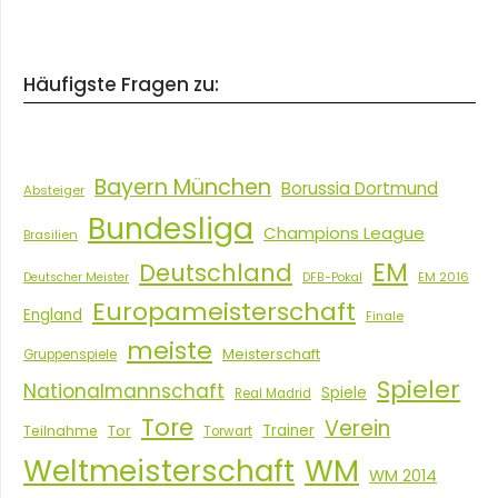
Häufigste Fragen zu:
Bayern München
Borussia Dortmund
Absteiger
Bundesliga
Champions League
Brasilien
EM
Deutschland
EM 2016
Deutscher Meister
DFB-Pokal
Europameisterschaft
England
Finale
meiste
Meisterschaft
Gruppenspiele
Spieler
Nationalmannschaft
Spiele
Real Madrid
Tore
Verein
Tor
Trainer
Teilnahme
Torwart
Weltmeisterschaft
WM
WM 2014