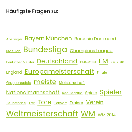
Häufigste Fragen zu:
Bayern München
Borussia Dortmund
Absteiger
Bundesliga
Champions League
Brasilien
EM
Deutschland
EM 2016
Deutscher Meister
DFB-Pokal
Europameisterschaft
England
Finale
meiste
Meisterschaft
Gruppenspiele
Spieler
Nationalmannschaft
Spiele
Real Madrid
Tore
Verein
Tor
Trainer
Teilnahme
Torwart
Weltmeisterschaft
WM
WM 2014