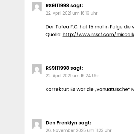
RS9111998
sagt:
22. April 2021 um 16:19 Uhr
Der Tafea F.C. hat 15 mal in Folge di
Quelle:
http://www.rsssf.com/misce
RS9111998
sagt:
22. April 2021 um 16:24 Uhr
Korrektur: Es war die „vanuatuische“ 
Den Frenklyn
sagt:
26. November 2025 um 11:23 Uhr