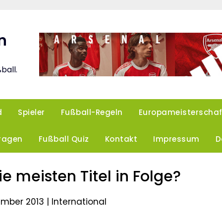
n
ball.
d
Spieler
Fußball-Regeln
Europameisterschaf
Fragen
Fußball Quiz
Kontakt
Impressum
D
e meisten Titel in Folge?
tember 2013 |
International