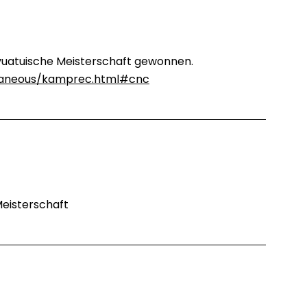
e vuatuische Meisterschaft gewonnen.
llaneous/kamprec.html#cnc
Meisterschaft