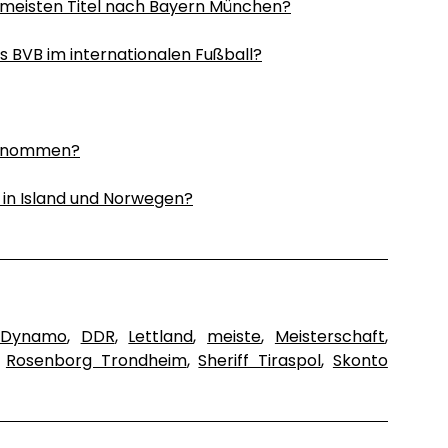
 meisten Titel nach Bayern München?
s BVB im internationalen Fußball?
lgenommen?
, in Island und Norwegen?
C Dynamo
,
DDR
,
Lettland
,
meiste
,
Meisterschaft
,
,
Rosenborg Trondheim
,
Sheriff Tiraspol
,
Skonto