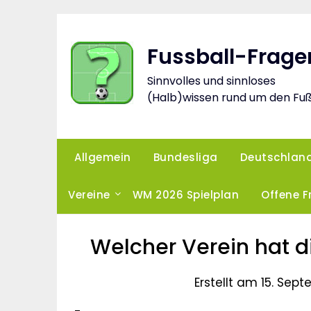
Skip
to
content
Fussball-Frage
Sinnvolles und sinnloses
(Halb)wissen rund um den Fuß
Allgemein
Bundesliga
Deutschlan
Vereine
WM 2026 Spielplan
Offene 
Welcher Verein hat di
Erstellt am 15. Sep