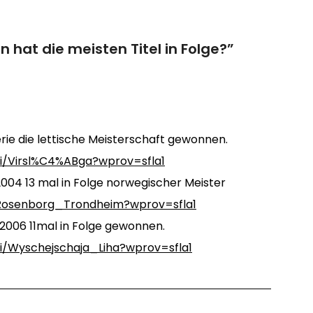
n hat die meisten Titel in Folge?
”
erie die lettische Meisterschaft gewonnen.
iki/Virsl%C4%ABga?wprov=sfla1
04 13 mal in Folge norwegischer Meister
i/Rosenborg_Trondheim?wprov=sfla1
 2006 11mal in Folge gewonnen.
iki/Wyschejschaja_Liha?wprov=sfla1