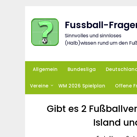
Skip
to
content
Fussball-Frage
Sinnvolles und sinnloses
(Halb)wissen rund um den Fuß
Allgemein
Bundesliga
Deutschlan
Vereine
WM 2026 Spielplan
Offene 
Gibt es 2 Fußballve
Island u