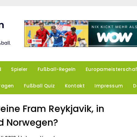
n
ball.
d
Spieler
Fußball-Regeln
Europameisterschaf
Fragen
Fußball Quiz
Kontakt
Impressum
D
reine Fram Reykjavik, in
nd Norwegen?