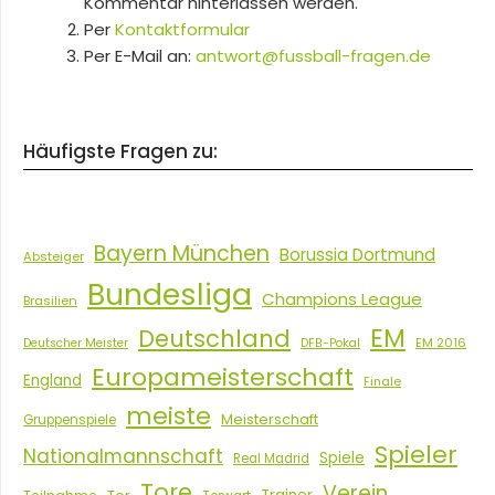
Kommentar hinterlassen werden.
Per
Kontaktformular
Per E-Mail an:
antwort@fussball-fragen.de
Häufigste Fragen zu:
Bayern München
Borussia Dortmund
Absteiger
Bundesliga
Champions League
Brasilien
EM
Deutschland
EM 2016
Deutscher Meister
DFB-Pokal
Europameisterschaft
England
Finale
meiste
Meisterschaft
Gruppenspiele
Spieler
Nationalmannschaft
Spiele
Real Madrid
Tore
Verein