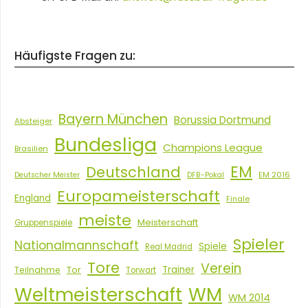
Häufigste Fragen zu:
Bayern München
Borussia Dortmund
Absteiger
Bundesliga
Champions League
Brasilien
EM
Deutschland
EM 2016
Deutscher Meister
DFB-Pokal
Europameisterschaft
England
Finale
meiste
Meisterschaft
Gruppenspiele
Spieler
Nationalmannschaft
Spiele
Real Madrid
Tore
Verein
Tor
Trainer
Teilnahme
Torwart
Weltmeisterschaft
WM
WM 2014