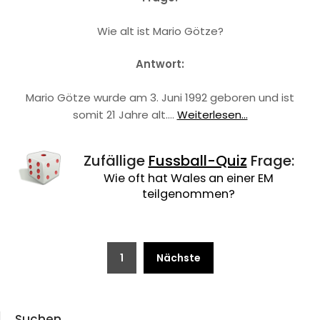
Wie alt ist Mario Götze?
Antwort:
Mario Götze wurde am 3. Juni 1992 geboren und ist
somit 21 Jahre alt.…
Weiterlesen...
Zufällige
Fussball-Quiz
Frage:
Wie oft hat Wales an einer EM
teilgenommen?
Beitragsnavigation
1
Nächste
Suchen