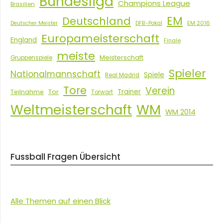
Bundesliga
Champions League
Brasilien
EM
Deutschland
EM 2016
Deutscher Meister
DFB-Pokal
Europameisterschaft
England
Finale
meiste
Meisterschaft
Gruppenspiele
Spieler
Nationalmannschaft
Spiele
Real Madrid
Tore
Verein
Tor
Trainer
Teilnahme
Torwart
Weltmeisterschaft
WM
WM 2014
Fussball Fragen Übersicht
Alle Themen auf einen Blick