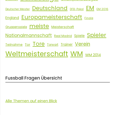
EM
Deutschland
EM 2016
Deutscher Meister
DFB-Pokal
Europameisterschaft
England
Finale
meiste
Meisterschaft
Gruppenspiele
Spieler
Nationalmannschaft
Spiele
Real Madrid
Tore
Verein
Tor
Trainer
Teilnahme
Torwart
Weltmeisterschaft
WM
WM 2014
Fussball Fragen Übersicht
Alle Themen auf einen Blick