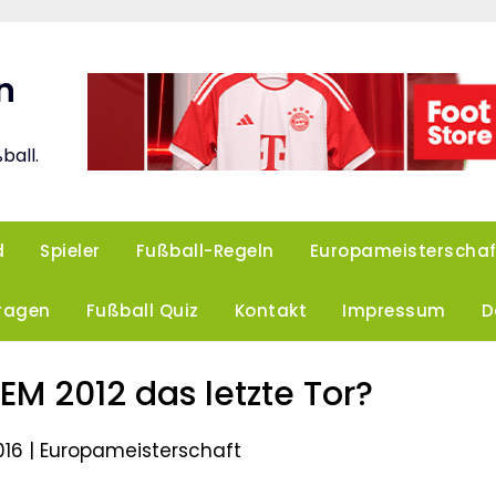
n
ball.
d
Spieler
Fußball-Regeln
Europameisterschaf
Fragen
Fußball Quiz
Kontakt
Impressum
D
EM 2012 das letzte Tor?
016 |
Europameisterschaft