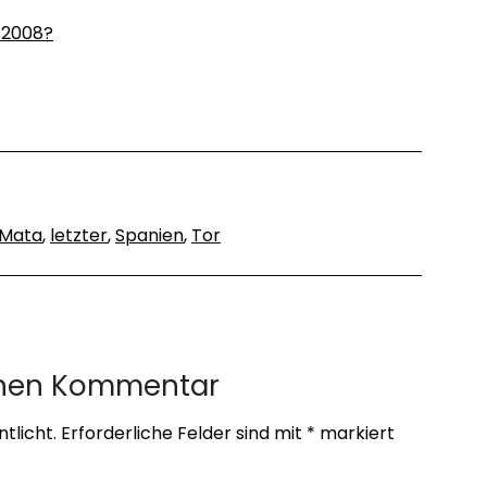
M 2008?
 Mata
,
letzter
,
Spanien
,
Tor
inen Kommentar
tlicht.
Erforderliche Felder sind mit
*
markiert