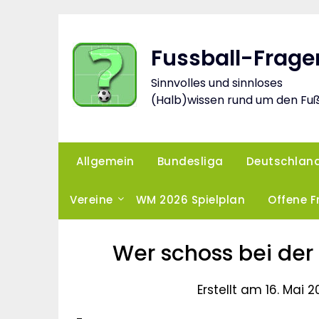
Skip
to
content
Fussball-Frage
Sinnvolles und sinnloses
(Halb)wissen rund um den Fuß
Allgemein
Bundesliga
Deutschlan
Vereine
WM 2026 Spielplan
Offene 
Wer schoss bei der 
Erstellt am 16. Mai 2