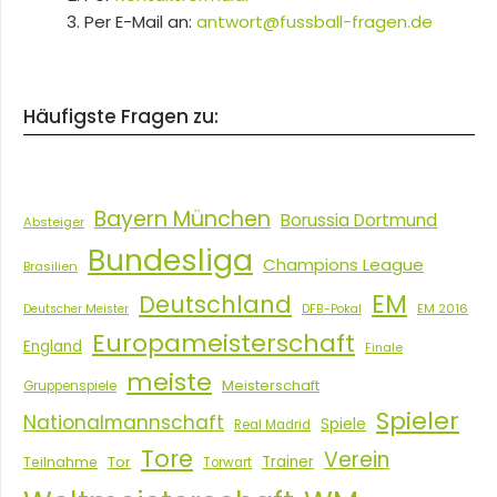
Per E-Mail an:
antwort@fussball-fragen.de
Häufigste Fragen zu:
Bayern München
Borussia Dortmund
Absteiger
Bundesliga
Champions League
Brasilien
EM
Deutschland
EM 2016
Deutscher Meister
DFB-Pokal
Europameisterschaft
England
Finale
meiste
Meisterschaft
Gruppenspiele
Spieler
Nationalmannschaft
Spiele
Real Madrid
Tore
Verein
Tor
Trainer
Teilnahme
Torwart