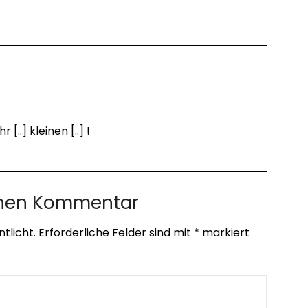
 [..] kleinen [..] !
inen Kommentar
tlicht.
Erforderliche Felder sind mit
*
markiert