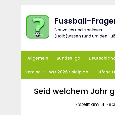
Skip
to
content
Fussball-Frage
Sinnvolles und sinnloses
(Halb)wissen rund um den Fuß
Allgemein
Bundesliga
Deutschlan
Vereine
WM 2026 Spielplan
Offene 
Seid welchem Jahr g
Erstellt am 14. Fe