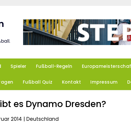
n
ball.
d
Spieler
Fußball-Regeln
Europameisterschaf
Fragen
Fußball Quiz
Kontakt
Impressum
D
ibt es Dynamo Dresden?
bruar 2014 |
Deutschland