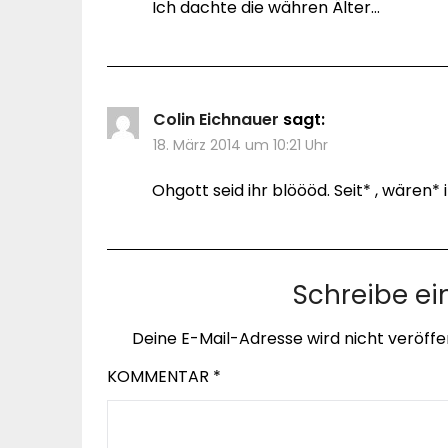
Ich dachte die währen Älter…
Colin Eichnauer
sagt:
18. März 2014 um 10:21 Uhr
Ohgott seid ihr blöööd. Seit* , wären* ihr
Schreibe e
Deine E-Mail-Adresse wird nicht veröffen
KOMMENTAR
*